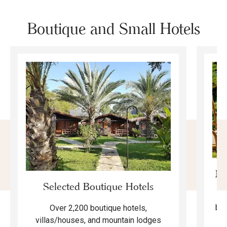
Boutique and Small Hotels
Mo
Selected Boutique Hotels
F
bea
Over 2,200 boutique hotels,
ma
villas/houses, and mountain lodges