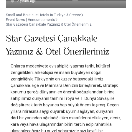
12 years ago
Small and Boutique Hotels in Turkiye & Greece
Event News | Announcements
Star Gazetesi Çanakkale Yazımız & Otel Önerilerimiz
Star Gazetesi Çanakkale
Yazımız & Otel Önerilerimiz
Onlarca medeniyete ev sahipliği yapmış tarihi, kültürel
zenginlikleri, arkeolojisi ve insanı büyüleyen doğal
zenginliğiyle Türkiye’nin en kuzey batısındaki ilimiz
Çanakkale. Ege ve Marmara Denizini birleştirerek, stratejik
konumu gereği dünyanın en önemli boğazlarından birine
sahip ilimiz dünyanın tarihini Troya ve 1. Dünya Savaşı ile
değiştirerek tarih boyunca hep büyük önem taşımış. Geçen
yıllara mirasına saygı duyarak uyum sağlayan, dünyanın
dört bir yanından ağırladığı tüm misafirlerini etkileyen, deniz,
kara veya hava ulaşamından birini tercih edip rahatlıkla
ulaşabileceğiniz bu güzel şehrimizde sizi keyifli bir