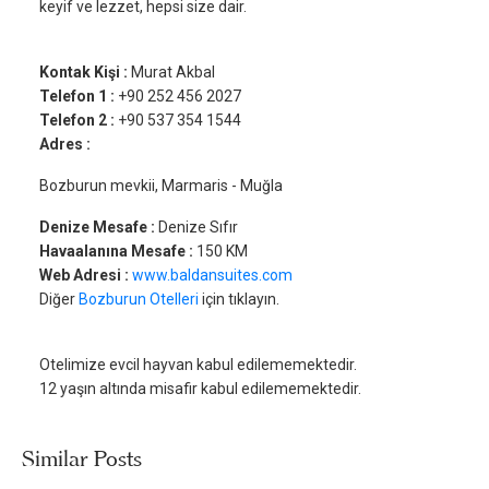
keyif ve lezzet, hepsi size dair.
Kontak Kişi :
Murat Akbal
Telefon 1 :
+90 252 456 2027
Telefon 2 :
+90 537 354 1544
Adres :
Bozburun mevkii, Marmaris - Muğla
Denize Mesafe :
Denize Sıfır
Havaalanına Mesafe :
150 KM
Web Adresi :
www.baldansuites.com
Diğer
Bozburun Otelleri
için tıklayın.
Otelimize evcil hayvan kabul edilememektedir.
12 yaşın altında misafir kabul edilememektedir.
Similar Posts