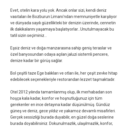
Evet, otelin kara yolu yok. Ancak onlar sizi, kendi deniz
vasıtaları ile Bozburun Limanı'ndan memnuniyetle karşılıyor
ve dünyada sayılı güzellikteki bir denizin üzerinde, cennetin
ilk dakikalarını yaşamaya başlatıyorlar…Unutulmayacak bu
tatil sizin seçiminiz…
Eşsiz deniz ve doğa manzarasına sahip geniş teraslar ve
özel banyosundan odaya açılan jaluzi sistemli pencere,
denize kadar bir görüş sağlar.
Bol çeşitli taze Ege balıkları ve otları ile, her çeşit zevke hitap
edebilecek seçenekleriyle restorandan lezzet taşmaktadır.
Otel 2012 yılında tamamlanmış olup, ilk merhabadan son
hoşça kala kadar, konfor ve hoşnutluğunuz için tüm
gerekenler en ince detayına kadar düşünülmüş. Gündüz
güneş ve deniz, gece yıldız ve yakamoz devamlı misafirleri.
Gerçek sessizliği burada duyabilir, en güzel doğa seslerine
burada doyabilirsiniz. Dokunulmazlık, ulaşılmazlık, konfor,