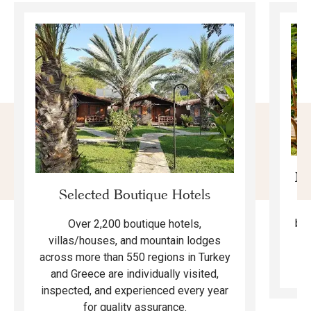
Mo
Selected Boutique Hotels
F
bea
Over 2,200 boutique hotels,
ma
villas/houses, and mountain lodges
across more than 550 regions in Turkey
and Greece are individually visited,
inspected, and experienced every year
for quality assurance.